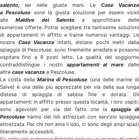
salento,
sei nelle giuste mani. Le
Case Vacanz
a Pescoluse
sono la giusta soluzione per essere vicini
alle
Maldive del Salento
e approfittare delle
numerose offerte.
Potrai scegliere tra tantissime soluzion
di appartamenti in affitto e trarne numerosi vantaggi. Le
nostre
Case Vacanza
infatti, distano pochi metri dall
spiaggia di Pescoluse, sono finemente arredate e possono
ospitare
fino a 8 posti letto. La qualità del soggiorn
contraddistingue i nostri
appartamenti al mare
dall
altre
case vacanza
a Pescoluse.
La costa della
Marina di Pescoluse
(una delle marine d
Salve) è una delle più apprezzate per via della sua lunga
distesa di spiaggia di sabbia fine e dorata. Gli
appartamenti in affitto presso questa località, i loro ospiti,
sono agevolati per via del fatto che la
spiaggia di
Pescoluse
hanno dei lidi attrezzati con servizio spiaggia
attrezzata. Per chi non ama il lido, ci sono degli ampi spazi
liberamente accessibili.