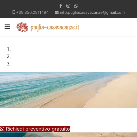
+39.350.0911494
info.pugliacasavacanze@gmail.com
Case vicino la spiaggia Pescoluse
Case certificate CIN, qualità, assistenza e massimo relax
Richiedi preventivo gratuito