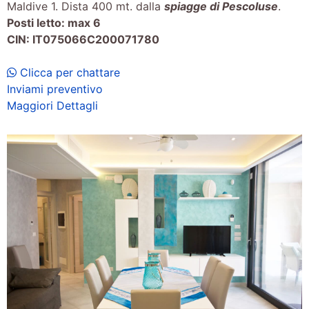
Maldive 1. Dista 400 mt. dalla
spiagge di Pescoluse
.
Posti letto: max 6
CIN: IT075066C200071780
Clicca per chattare
Inviami preventivo
Maggiori Dettagli