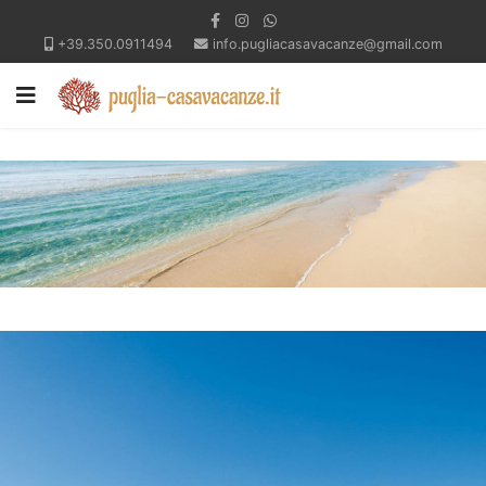
+39.350.0911494
info.pugliacasavacanze@gmail.com
Offerte